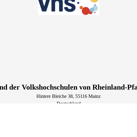
nd der Volkshochschulen von Rheinland-Pfal
Hintere Bleiche
38
, 55116
Mainz
Deutschland
Tel.: +49 6131 288890
Lage & Routenplaner
Öffnungszeiten:
Montag bis Freitag: 9:00 - 12:00 Uhr